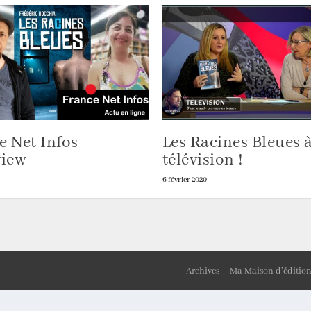
e Net Infos
Les Racines Bleues à
view
télévision !
6 février 2020
Archives
Ma Maison d’éditio