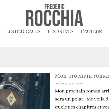
LES DÉDICACES
LES BRÈVES
L’AUTEUR
Mon prochain roman 
20 Août 2018
|
Zarchives
Mon prochain roman arri
sera un polar ! Me voila d
quelques chapitres et vo