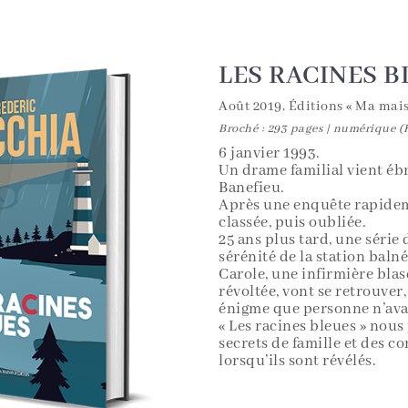
LES RACINES B
Août 2019, Éditions « Ma mais
Broché : 293 pages | numérique 
6 janvier 1993.
Un drame familial vient ébr
Banefieu.
Après une enquête rapideme
classée, puis oubliée.
25 ans plus tard, une série
sérénité de la station baln
Carole, une infirmière blas
révoltée, vont se retrouver
énigme que personne n’avai
« Les racines bleues » nous
secrets de famille et des 
lorsqu’ils sont révélés.