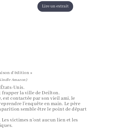
Lire un extrait
aison d’édition »
(Kindle Amazon)
 États-Unis.
 frapper la ville de Deilton.
 est contactée par son vieil ami, le
eprendre l’enquête en main. Le père
isparition semble être le point de départ
e. Les victimes n’ont aucun lien et les
iques.