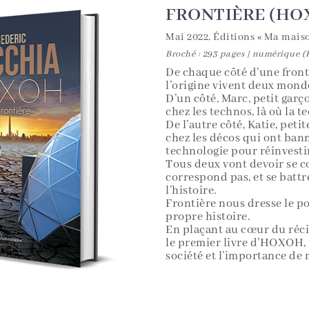
FRONTIÈRE (HOX
Mai 2022, Éditions « Ma maiso
Broché : 293 pages | numérique 
De chaque côté d’une front
l’origine vivent deux monde
D’un côté, Marc, petit garç
chez les technos, là où la t
De l’autre côté, Katie, petit
chez les décos qui ont bann
technologie pour réinvestir
Tous deux vont devoir se c
correspond pas, et se battr
l’histoire.
Frontière nous dresse le po
propre histoire.
En plaçant au cœur du réci
le premier livre d’HOXOH, 
société et l’importance de 