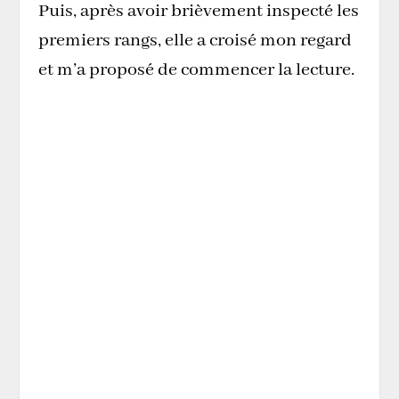
Puis, après avoir brièvement inspecté les
premiers rangs, elle a croisé mon regard
et m’a proposé de commencer la lecture.
Je me souviens encore de cette
histoire, somme toute simple,
mais l’impact qu’elle a eu sur moi
a influencé le reste de ma vie.
J’avais alors 6 ans et demi.