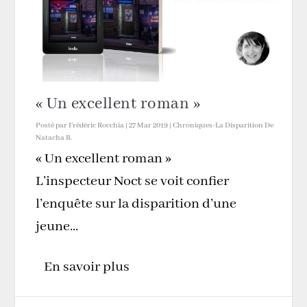
« Un excellent roman »
Posté par
Frédéric Rocchia
|
27 Mar 2019
|
Chroniques-La Disparition De
Natacha B.
« Un excellent roman »
L’inspecteur Noct se voit confier
l’enquête sur la disparition d’une
jeune...
En savoir plus