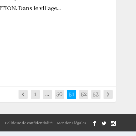
N. Dans le village...
1
…
50
51
52
53
n
Politique de confidentialité
Mentions légales