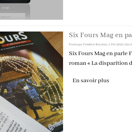
Six Fours Mag en pa
Posté par
Frédéric Rocchia
|
1 Fév 2019
|
Zarc
Six Fours Mag en parle 
roman « La disparition de
En savoir plus