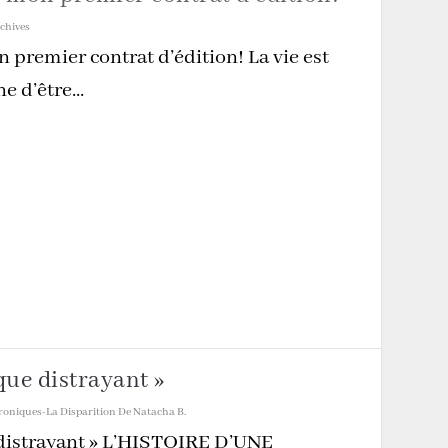
chives
premier contrat d’édition! La vie est
e d’être...
que distrayant »
oniques-La Disparition De Natacha B.
 distrayant » L’HISTOIRE D’UNE