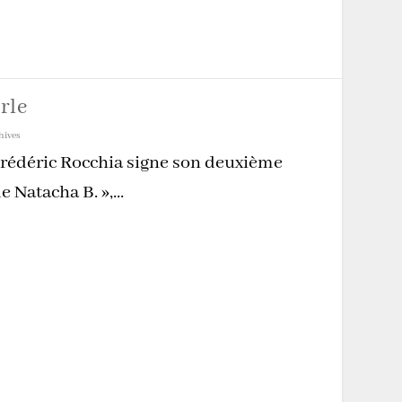
rle
hives
Frédéric Rocchia signe son deuxième
 Natacha B. »,...