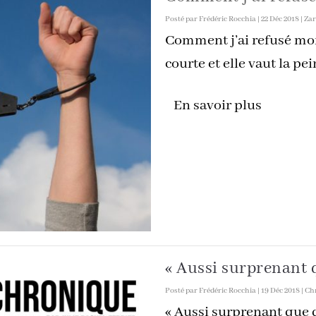
Posté par
Frédéric Rocchia
|
22 Déc 2018
|
Zar
Comment j’ai refusé mon 
courte et elle vaut la pein
En savoir plus
« Aussi surprenant 
Posté par
Frédéric Rocchia
|
19 Déc 2018
|
Chr
« Aussi surprenant que