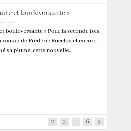
ante et bouleversante »
de nos vies
et bouleversante » Pour la seconde fois,
 un roman de Frédéric Rocchia et encore
mé sa plume, cette nouvelle...
1
2
3
...
6