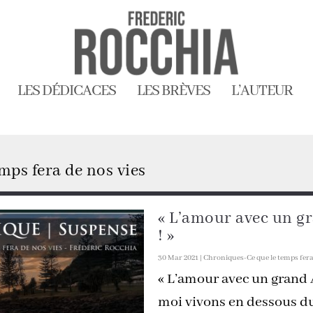
LES DÉDICACES
LES BRÈVES
L’AUTEUR
mps fera de nos vies
« L’amour avec un gr
! »
30 Mar 2021
|
Chroniques-Ce que le temps fera
« L’amour avec un grand A
moi vivons en dessous du 