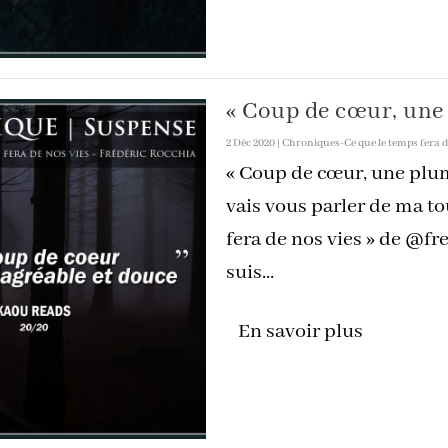
« Coup de cœur, une
2 Déc 2020
|
Chroniques-Ce que le temps fera d
« Coup de cœur, une plum
vais vous parler de ma to
fera de nos vies » de @fr
suis...
En savoir plus