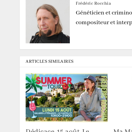
Frédéric Rocchia
Généticien et crimino
compositeur et interp
ARTICLES SIMILAIRES
Dédicace-15 août-Le
Ma Ma