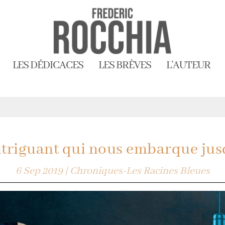
LES DÉDICACES
LES BRÈVES
L’AUTEUR
triguant qui nous embarque jusq
6 Sep 2019
|
Chroniques-Les Racines Bleues