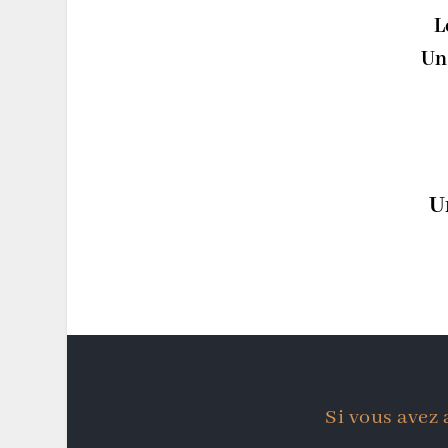
L
Un
U
Si vous avez 