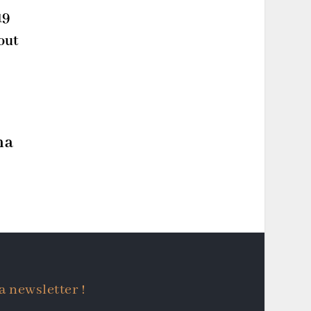
19
out
na
a newsletter !