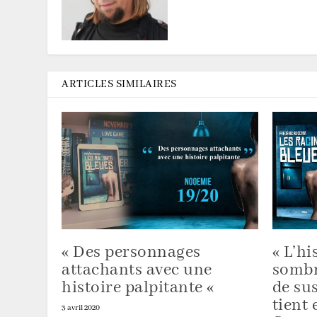
ARTICLES SIMILAIRES
« Des personnages
« L’hi
attachants avec une
sombr
histoire palpitante «
de su
tient 
3 avril 2020