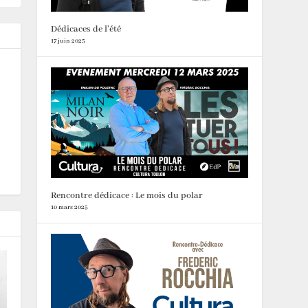
Dédicaces de l’été
17 juin 2025
Rencontre dédicace : Le mois du polar
10 mars 2025