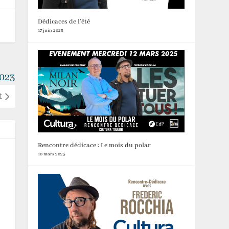
Dédicaces de l’été
17 juin 2025
2023
t
Rencontre dédicace : Le mois du polar
10 mars 2025