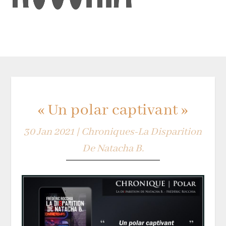
« Un polar captivant »
30 Jan 2021
|
Chroniques-La Disparition
De Natacha B.