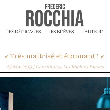
LES DÉDICACES
LES BRÈVES
L’AUTEUR
« Très maitrisé et étonnant ! «
25 Nov 2019
|
Chroniques-Les Racines Bleues