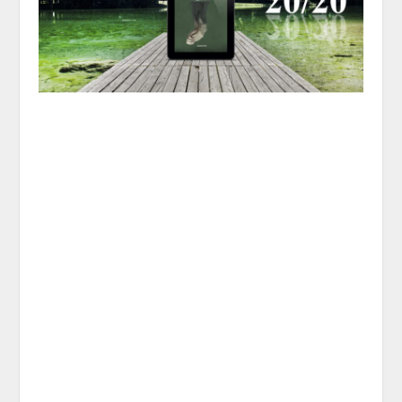
Ce livre m’a bouleversé du début à la fin,
je suis rentrée dans cette histoire dès le
début et après je l’ai lu d’une traite.
Ce livre est simple mais tellement bien
écrit et fascinant, il nous donne une
leçon de vie. Il nous apprend aussi qu’à
tout moment notre vie peut basculer en
bien ou en mal. J’ai eu beaucoup de mal
à en décrocher, il me trottait souvent en
tête et je pense que je vais avoir du mal à