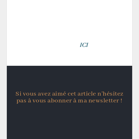
Un immense merci à « Le
répertoire des mordus »
pour cette chronique !
Retrouvez l’intégralité de cette
chronique
ICI
.
Si vous avez aimé cet article n’hésitez
pas à vous abonner à ma newsletter !