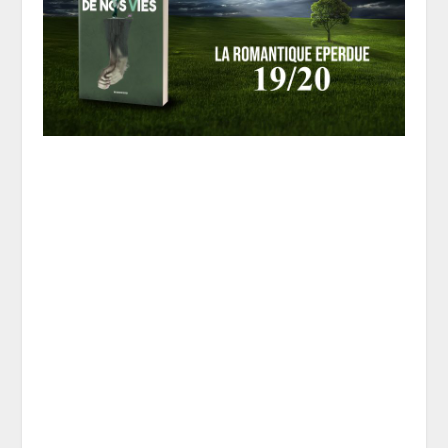
Prépare ton âme, tes sentiments et
protège ton cœur, car ce roman est un
tourbillon d’émotions dont tu ne sortiras
pas indemne. En tout cas, depuis que
mes yeux se sont posés sur la dernière
ligne, mon esprit percutant que c’était
terminé,
je n’étais plus indemne
.