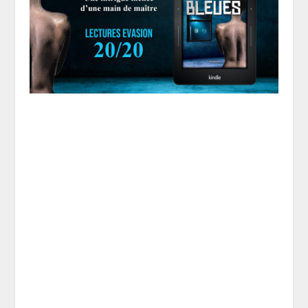
Je remercie Frédéric Rocchia de m’avoir
confié son service presse, mais
également pour sa confiance. Il y a
quelques jours seulement, j’ai lu une de
ses oeuvres : « Ce que le temps fera de
nos vies ». Je dois avouer que l’histoire
m’a totalement emportée et j’ai été
subjuguée par la qualité du récit. Aussi,
je me suis empressée de lui en