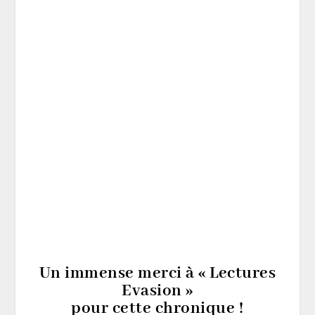
Je vous assure que mes neurones ont
carburé durant toute l’enquête, car le
doute ne nous lâche jamais !
Un roman captivant.
Je suis conquise.
Bravo !
Un immense merci à « Lectures
Evasion »
pour cette chronique !