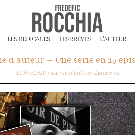
LES DÉDICACES
LES BRÈVES
L’AUTEUR
ie d’auteur – Une série en 15 épi
12 Avr 2020
|
Ma vie d'auteur
,
Zarchives